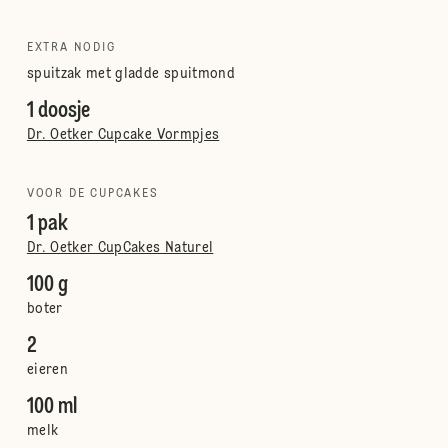
EXTRA NODIG
spuitzak met gladde spuitmond
1 doosje
Dr. Oetker Cupcake Vormpjes
VOOR DE CUPCAKES
1 pak
Dr. Oetker CupCakes Naturel
100 g
boter
2
eieren
100 ml
melk