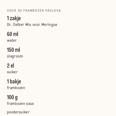
VOOR DE FRAMBOZEN PAVLOVA
1 zakje
Dr. Oetker Mix voor Meringue
60 ml
water
150 ml
slagroom
2 el
suiker
1 bakje
frambozen
100 g
frambozen saus
poedersuiker