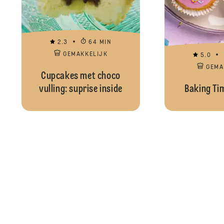
2.3
64 MIN
GEMAKKELIJK
5.0
GEMA
Cupcakes met choco
vulling: suprise inside
Baking Ti