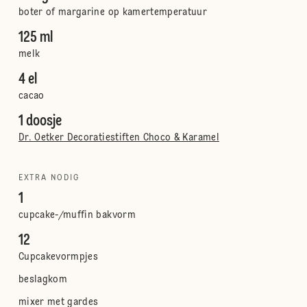
boter of margarine op kamertemperatuur
125 ml
melk
4 el
cacao
1 doosje
Dr. Oetker Decoratiestiften Choco & Karamel
EXTRA NODIG
1
cupcake-/muffin bakvorm
12
Cupcakevormpjes
beslagkom
mixer met gardes