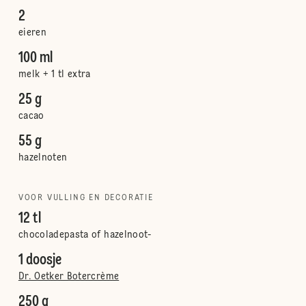
2
eieren
100 ml
melk + 1 tl extra
25 g
cacao
55 g
hazelnoten
VOOR VULLING EN DECORATIE
12 tl
chocoladepasta of hazelnoot-
1 doosje
Dr. Oetker Botercrème
250 g