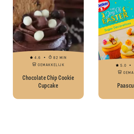
4.6
82 MIN
GEMAKKELIJK
5.0
GEMA
Chocolate Chip Cookie
Cupcake
Paascu