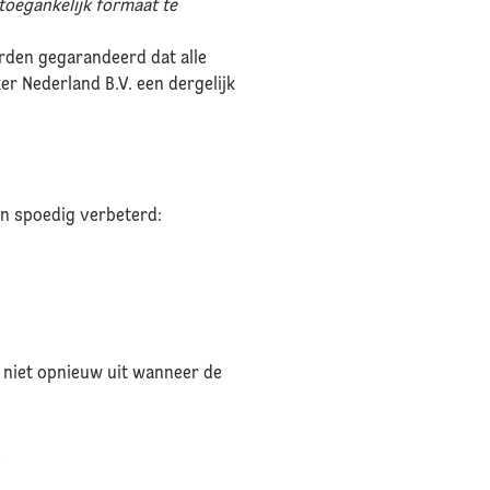
toegankelijk formaat te
rden gegarandeerd dat alle
er Nederland B.V. een dergelijk
en spoedig verbeterd:
t niet opnieuw uit wanneer de
d