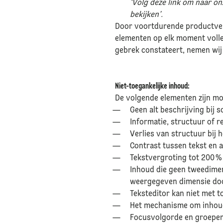
‘Volg deze link om naar on
bekijken’.
Door voortdurende productver
elementen op elk moment volled
gebrek constateert, nemen wij 
Niet-toegankelijke inhoud:
De volgende elementen zijn mo
Geen alt beschrijving bij
Informatie, structuur of r
Verlies van structuur bij 
Contrast tussen tekst en a
Tekstvergroting tot 200 %
Inhoud die geen tweedimen
weergegeven dimensie do
Teksteditor kan niet met
Het mechanisme om inhouds
Focusvolgorde en groepe