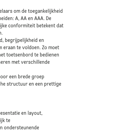
elaars om de toegankelijkheid
eiden: A, AA en AAA. De
ijke conformiteit betekent dat
n.
 begrijpelijkheid en
m eraan te voldoen. Zo moet
het toetsenbord te bedienen
neren met verschillende
 voor een brede groep
sche structuur en een prettige
sentatie en layout,
jk te
 en ondersteunende