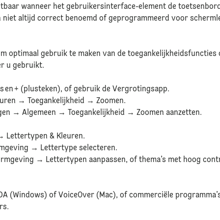
ichtbaar wanneer het gebruikersinterface-element de toetsenbor
n niet altijd correct benoemd of geprogrammeerd voor scherm
 om optimaal gebruik te maken van de toegankelijkheidsfuncties
r u gebruikt.
en + (plusteken), of gebruik de Vergrotingsapp.
ren → Toegankelijkheid → Zoomen.
ngen → Algemeen → Toegankelijkheid → Zoomen aanzetten.
 Lettertypen & Kleuren.
geving → Lettertype selecteren.
rmgeving → Lettertypen aanpassen, of thema’s met hoog contr
NVDA (Windows) of VoiceOver (Mac), of commerciële programma
rs.