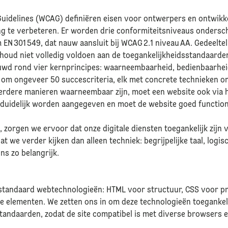
Guidelines (WCAG) definiëren eisen voor ontwerpers en ontwikk
 te verbeteren. Er worden drie conformiteitsniveaus ondersch
 EN 301 549, dat nauw aansluit bij WCAG 2.1 niveau AA. Gedeeltel
oud niet volledig voldoen aan de toegankelijkheidsstandaarde
wd rond vier kernprincipes: waarneembaarheid, bedienbaarheid,
t om ongeveer 50 succescriteria, elk met concrete technieken o
erdere manieren waarneembaar zijn, moet een website ook via 
 duidelijk worden aangegeven en moet de website goed functio
n, zorgen we ervoor dat onze digitale diensten toegankelijk zijn
t we verder kijken dan alleen techniek: begrijpelijke taal, logi
ns zo belangrijk.
tandaard webtechnologieën: HTML voor structuur, CSS voor pre
e elementen. We zetten ons in om deze technologieën toegankeli
andaarden, zodat de site compatibel is met diverse browsers