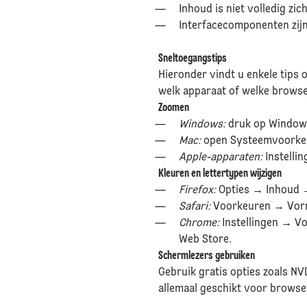
Inhoud is niet volledig z
Interfacecomponenten zij
Sneltoegangstips
Hieronder vindt u enkele tips
welk apparaat of welke browse
Zoomen
Windows:
druk op Windows 
Mac:
open Systeemvoorkeu
Apple-apparaten:
Instelli
Kleuren en lettertypen wijzigen
Firefox:
Opties → Inhoud →
Safari:
Voorkeuren → Vorm
Chrome:
Instellingen → Vo
Web Store.
Schermlezers gebruiken
Gebruik gratis opties zoals 
allemaal geschikt voor browse