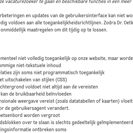
ze vacaturezoeker te gaan en beschikbare functies in een meer 
beteringen en updates van de gebruikersinterface kan niet wo
ig voldoen aan alle toegankelijkheidsrichtlijnen. Zodra Dr. Oetk
onmiddellijk maatregelen om dit tijdig op te lossen.
menteel niet volledig toegankelijk op onze website, maar word
 sommige niet-tekstuele inhoud
elaties zijn soms niet programmatisch toegankelijk
het uitschakelen van stijlen (CSS)
chtergrond voldoet niet altijd aan de vereisten
 kan de bruikbaarheid beïnvloeden
sionale weergave vereist (zoals datatabellen of kaarten) vloei
or de gebruikersagent verandert.
 toetsenbord worden vergroot
blokken over te slaan is slechts gedeeltelijk geïmplementeer
ringsinformatie ontbreken soms