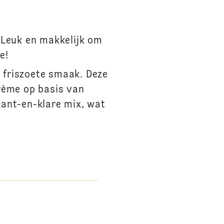
 Leuk en makkelijk om
e!
e friszoete smaak. Deze
rème op basis van
kant-en-klare mix, wat