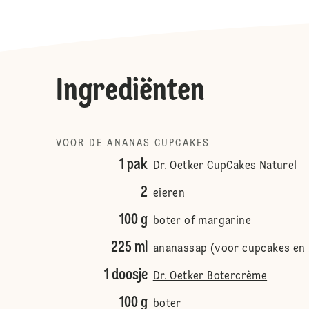
Ingrediënten
VOOR DE ANANAS CUPCAKES
1 pak
Dr. Oetker CupCakes Naturel
2
eieren
100 g
boter of margarine
225 ml
ananassap (voor cupcakes en
1 doosje
Dr. Oetker Botercrème
100 g
boter