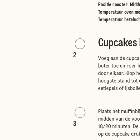
Positie rooster
:
Midd
Temperatuur oven me
Temperatuur heteluc
Cupcakes
2
Voeg aan de cupcak
boter toe en roer 
door elkaar. Klop 
hoogste stand tot 
e
eetlepels of ijsbol
Plaats het muffinbl
midden van de voo
3
18/20 minuten. De 
op de cupcake druk