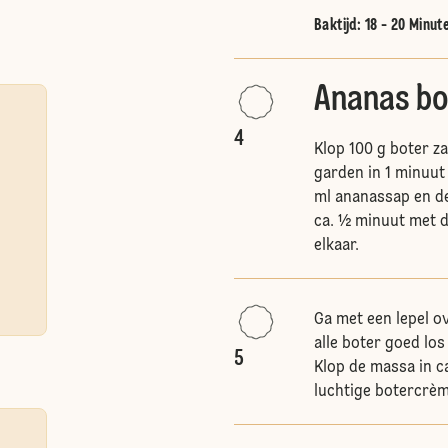
Baktijd: 18 - 20 Minut
Ananas bo
4
Klop 100 g boter z
garden in 1 minuut
ml ananassap en de
ca. ½ minuut met d
elkaar.
Ga met een lepel o
alle boter goed l
5
Klop de massa in c
luchtige botercrèm