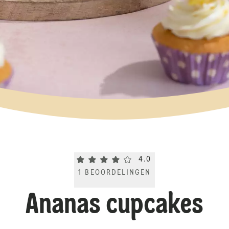
Current rating 4.0. Click to rate.
4.0
1
BEOORDELINGEN
Ananas cupcakes