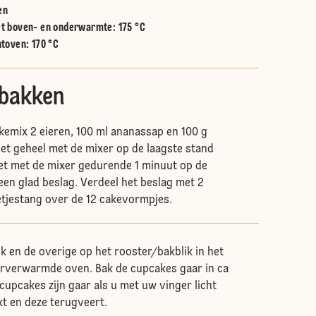
en
t boven- en onderwarmte
:
175 °C
htoven
:
170 °C
 bakken
emix 2 eieren, 100 ml ananassap en 100 g
het geheel met de mixer op de laagste stand
het met de mixer gedurende 1 minuut op de
een glad beslag. Verdeel het beslag met 2
letjestang over de 12 cakevormpjes.
ik en de overige op het rooster/bakblik in het
rverwarmde oven. Bak de cupcakes gaar in ca
cupcakes zijn gaar als u met uw vinger licht
t en deze terugveert.