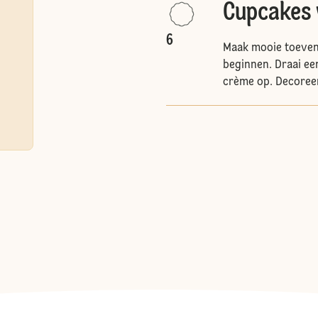
Cupcakes 
6
Maak mooie toeven
beginnen. Draai ee
crème op. Decoreer