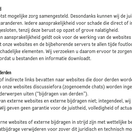
d
tst mogelijke zorg samengesteld. Desondanks kunnen wij de juis
garanderen. Iedere aansprakelijkheid voor schade die direct of i
gesloten, tenzij deze berust op opzet of grove nalatigheid.
 aansprakelijkheid geldt ook voor de werking van de website
 onze websites en de bijbehorende servers te allen tijde foutloo
hadelijke elementen. Wij verzoeken u daarom ervoor te zorgen
ordat u bestanden en informatie downloadt.
 derden
of indirecte links bevatten naar websites die door derden wor
p onze websites discussiefora (zogenoemde chats) worden inge
derwerpen uiten (“bijdragen van derden”).
an externe websites en externe bijdragen niet; integendeel, wij 
Wij geven geen garantie voor de juistheid, volledigheid of actua
rne websites of externe bijdragen in strijd zijn met wettelijke 
hatbijdrage verwijderen voor zover dit juridisch en technisch moge