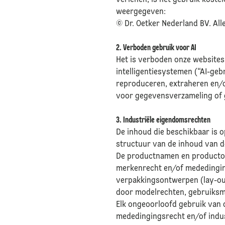
verlenen, is het gebruik koste
weergegeven:
© Dr. Oetker Nederland BV. Al
2. Verboden gebruik voor AI
Het is verboden onze websites
intelligentiesystemen (“AI-geb
reproduceren, extraheren en/
voor gegevensverzameling of 
3. Industriële eigendomsrechten
De inhoud die beschikbaar is o
structuur van de inhoud van d
De productnamen en producton
merkenrecht en/of mededinging
verpakkingsontwerpen (lay-ou
door modelrechten, gebruiksm
Elk ongeoorloofd gebruik van
mededingingsrecht en/of indu