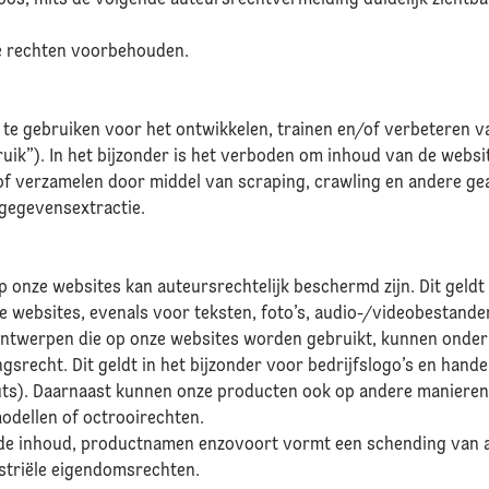
loos, mits de volgende auteursrechtvermelding duidelijk zichtb
le rechten voorbehouden.
 te gebruiken voor het ontwikkelen, trainen en/of verbeteren 
ruik”). In het bijzonder is het verboden om inhoud van de websi
of verzamelen door middel van scraping, crawling en andere g
gegevensextractie.
p onze websites kan auteursrechtelijk beschermd zijn. Dit geldt 
e websites, evenals voor teksten, foto’s, audio-/videobestand
twerpen die op onze websites worden gebruikt, kunnen onder
srecht. Dit geldt in het bijzonder voor bedrijfslogo’s en hand
ts). Daarnaast kunnen onze producten ook op andere manieren 
odellen of octrooirechten.
 de inhoud, productnamen enzovoort vormt een schending van 
striële eigendomsrechten.