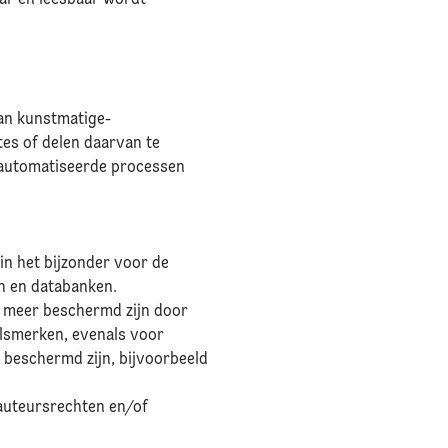
aar en leesbaar wordt
van kunstmatige-
tes of delen daarvan te
eautomatiseerde processen
in het bijzonder voor de
en en databanken.
 meer beschermd zijn door
elsmerken, evenals voor
beschermd zijn, bijvoorbeeld
auteursrechten en/of