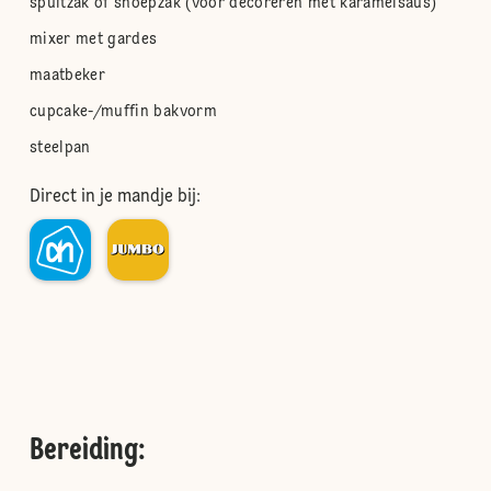
spuitzak of snoepzak (voor decoreren met karamelsaus)
mixer met gardes
maatbeker
cupcake-/muffin bakvorm
steelpan
Direct in je mandje bij:
Bereiding
: