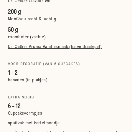
Dr. Oetker Glazuur Wit
200 g
MonChou zacht & luchtig
50 g
roomboter (zachte)
Dr. Oetker Aroma Vanillesmaak (halve theelepel)
VOOR DECORATIE (VAN 6 CUPCAKES)
1 - 2
bananen (in plakjes)
EXTRA NODIG
6 - 12
Cupcakevormpjes
spuitzak met kartelmondje