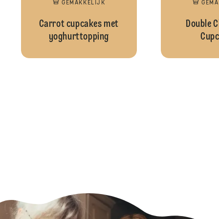
GEMAKKELIJK
GEMA
Carrot cupcakes met
Double C
yoghurttopping
Cupc