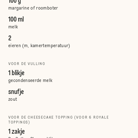
100 g
margarine of roomboter
100 ml
melk
2
eieren (m, kamertemperatuur)
VOOR DE VULLING
1 blikje
gecondenseerde melk
snufje
zout
VOOR DE CHEESECAKE TOPPING (VOOR 6 ROYALE
TOPPINGS)
1 zakje