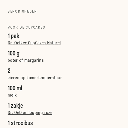
BENODIGHEDEN
VOOR DE CUPCAKES
1 pak
Dr. Oetker CupCakes Naturel
100 g
boter of margarine
2
eieren op kamertemperatuur
100 ml
melk
1 zakje
Dr. Oetker Topping roze
1 strooibus