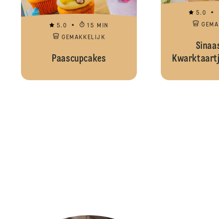
5.0
GEMA
5.0
15 MIN
GEMAKKELIJK
Sinaa
Paascupcakes
Kwarktaartj