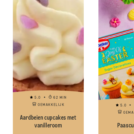
5.0
62 MIN
GEMAKKELIJK
5.0
GEMA
Aardbeien cupcakes met
vanilleroom
Paascu