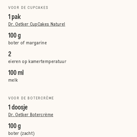
VOOR DE CUPCAKES
1 pak
Dr. Oetker CupCakes Naturel
100 g
boter of margarine
2
eieren op kamertemperatuur
100 ml
melk
VOOR DE BOTERCRÈME
1 doosje
Dr. Oetker Botercrème
100 g
boter (zacht)