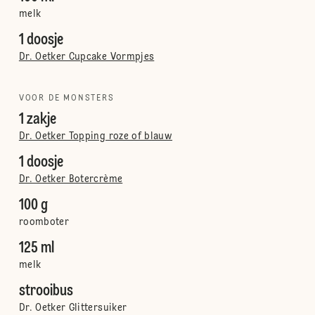
melk
1 doosje
Dr. Oetker Cupcake Vormpjes
VOOR DE MONSTERS
1 zakje
Dr. Oetker Topping roze of blauw
1 doosje
Dr. Oetker Botercrème
100 g
roomboter
125 ml
melk
strooibus
Dr. Oetker Glittersuiker