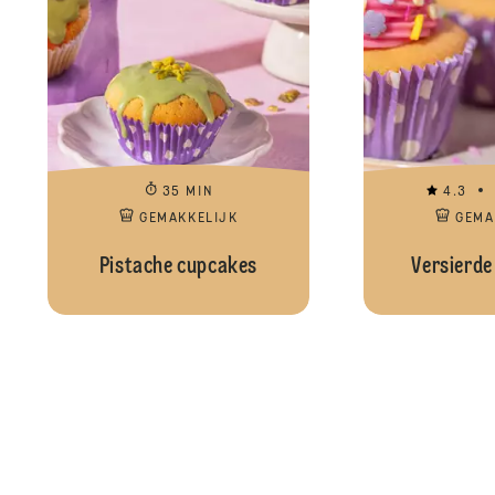
35 MIN
4.3
GEMAKKELIJK
GEMA
Pistache cupcakes
Versierde