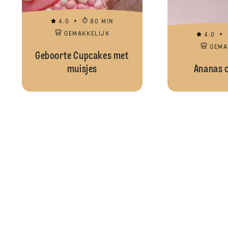
4.0
80 MIN
GEMAKKELIJK
4.0
GEMA
Geboorte Cupcakes met
muisjes
Ananas 