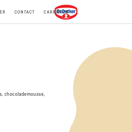
Dr. Oetker
ER
CONTACT
CARRIÈRES
jes, chocolademousse,