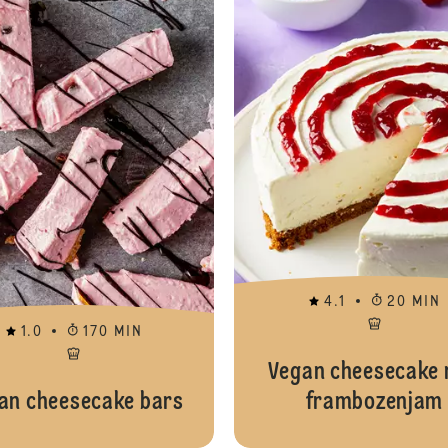
4.1
20 MIN
1.0
170 MIN
Vegan cheesecake
an cheesecake bars
frambozenjam