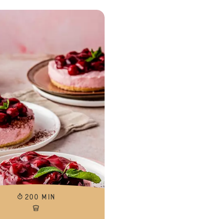
Vegan kwarktaart met roodfruit
200 MIN