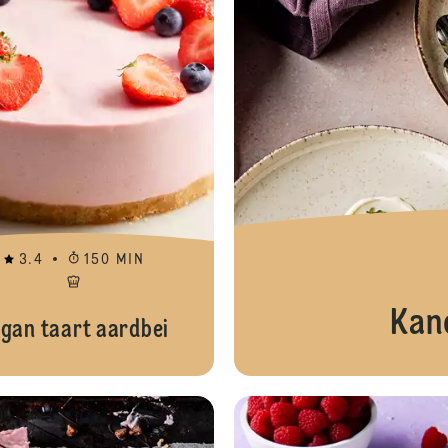
3.4
150 MIN
Kan
gan taart aardbei
Vegan aardbeientaart met kokos en