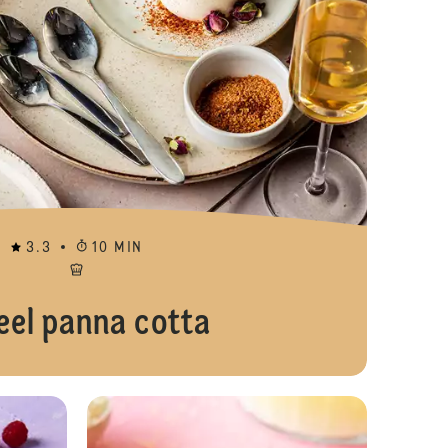
3.3
10 MIN
eel panna cotta
 witte chocolade
Vegan cheesecake bars
Vegan cheese