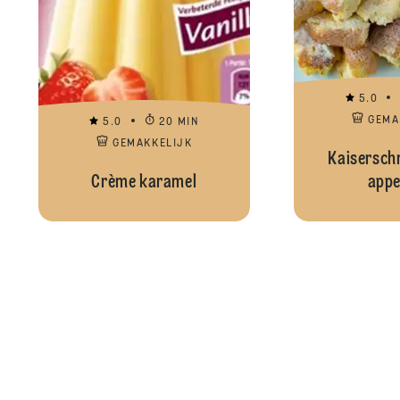
5.0
GEMA
5.0
20 MIN
GEMAKKELIJK
Kaisersch
Crème karamel
appe