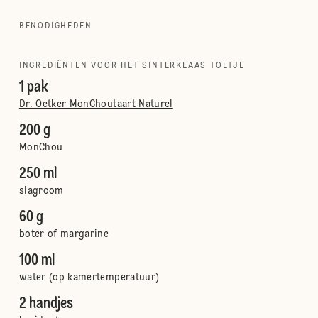
BENODIGHEDEN
INGREDIËNTEN VOOR HET SINTERKLAAS TOETJE
1 pak
Dr. Oetker MonChoutaart Naturel
200 g
MonChou
250 ml
slagroom
60 g
boter of margarine
100 ml
water (op kamertemperatuur)
2 handjes