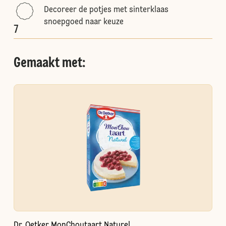
Decoreer de potjes met sinterklaas
snoepgoed naar keuze
7
Gemaakt met:
Dr. Oetker MonChoutaart Naturel