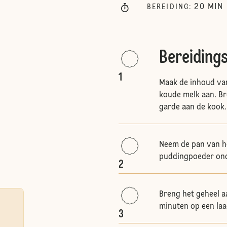
20
MIN
BEREIDING
:
Bereiding
1
Maak de inhoud van
koude melk aan. Br
garde aan de kook.
Neem de pan van h
puddingpoeder ond
2
Breng het geheel a
minuten op een laa
3