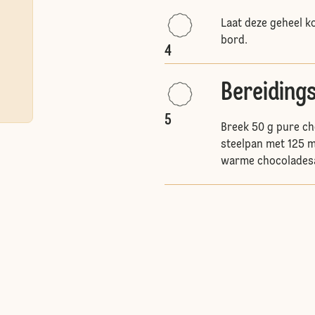
Laat deze geheel k
bord.
4
Bereiding
5
Breek 50 g pure ch
steelpan met 125 
warme chocoladesa