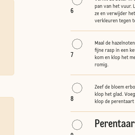
pan van het vuur. L
6
ze en verwijder he
verkleuren tegen t
Maal de hazelnoten
fijne rasp in een k
7
kom en klop het me
romig.
Zeef de bloem erbo
klop het glad. Voeg
8
klop de perentaart
Perentaar