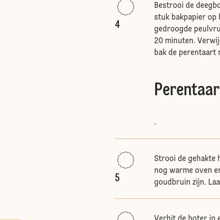
Bestrooi de deegbo
stuk bakpapier op 
4
gedroogde peulvruc
20 minuten. Verwij
bak de perentaart 
Perentaar
.
Strooi de gehakte 
nog warme oven en
5
goudbruin zijn. La
Verhit de boter in