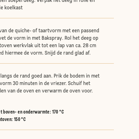
een soepel deeg. Verpak het deeg in folie en
de koelkast
van de quiche- of taartvorm met een passend
vet de vorm in met Bakspray. Rol het deeg op
oven werkvlak uit tot een lap van ca. 28 cm
d hiermee de vorm. Snijd de rand glad af.
langs de rand goed aan. Prik de bodem in met
 vorm 30 minuten in de vriezer. Schuif het
dden van de oven en verwarm de oven voor.
t boven- en onderwarmte
:
170 °C
htoven
:
150 °C