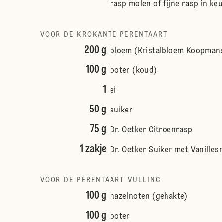
rasp molen of fijne rasp in k
VOOR DE KROKANTE PERENTAART
200 g
bloem (Kristalbloem Koopman
100 g
boter (koud)
1
ei
50 g
suiker
75 g
Dr. Oetker Citroenrasp
1 zakje
Dr. Oetker Suiker met Vanille
VOOR DE PERENTAART VULLING
100 g
hazelnoten (gehakte)
100 g
boter