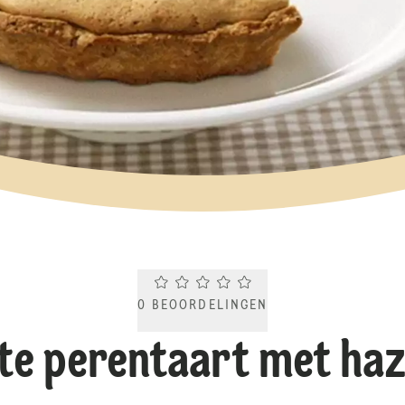
Current rating 0.0. Click to rate.
0
BEOORDELINGEN
te perentaart met haz