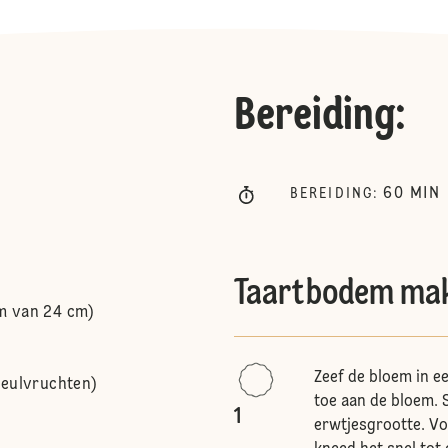
Bereiding
:
60
MIN
BEREIDING
:
Taartbodem ma
m van 24 cm)
Zeef de bloem in e
peulvruchten)
toe aan de bloem. 
1
erwtjesgrootte. Voe