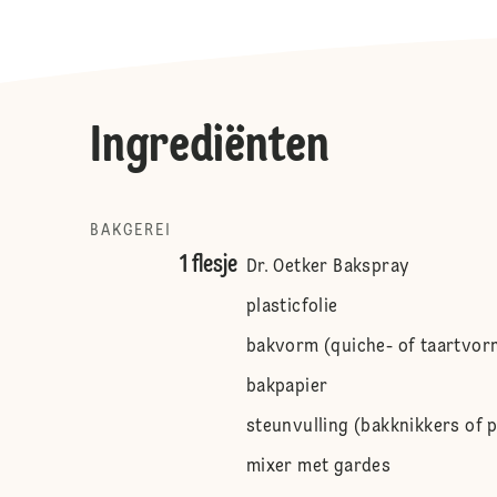
Ingrediënten
BAKGEREI
1 flesje
Dr. Oetker Bakspray
plasticfolie
bakvorm (quiche- of taartvor
bakpapier
steunvulling (bakknikkers of 
mixer met gardes