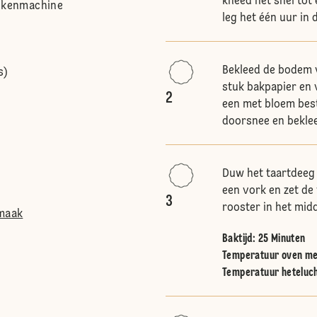
kneed het snel tot 
eukenmachine
leg het één uur in 
Bekleed de bodem 
s)
stuk bakpapier en 
2
een met bloem best
doorsnee en beklee
Duw het taartdeeg 
een vork en zet de
3
rooster in het mi
smaak
Baktijd: 25 Minuten
Temperatuur oven me
Temperatuur heteluc