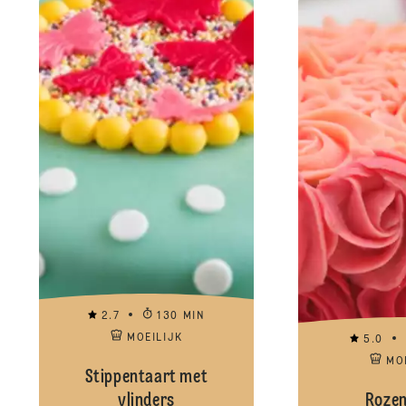
2.7
130 MIN
MOEILIJK
5.0
MO
Stippentaart met
vlinders
Rozen