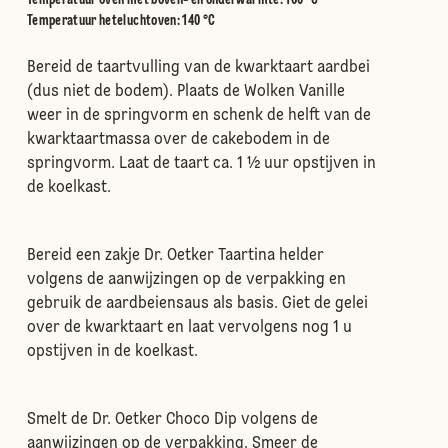
Temperatuur oven met boven- en onderwarmte
:
160 °C
Temperatuur heteluchtoven
:
140 °C
Bereid de taartvulling van de kwarktaart aardbei
(dus niet de bodem). Plaats de Wolken Vanille
weer in de springvorm en schenk de helft van de
kwarktaartmassa over de cakebodem in de
springvorm. Laat de taart ca. 1 ½ uur opstijven in
de koelkast.
Bereid een zakje Dr. Oetker Taartina helder
volgens de aanwijzingen op de verpakking en
gebruik de aardbeiensaus als basis. Giet de gelei
over de kwarktaart en laat vervolgens nog 1 u
opstijven in de koelkast.
Smelt de Dr. Oetker Choco Dip volgens de
aanwijzingen op de verpakking. Smeer de