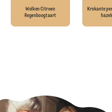
Wolken Citroen
Krokante pe
Regenboogtaart
hazel