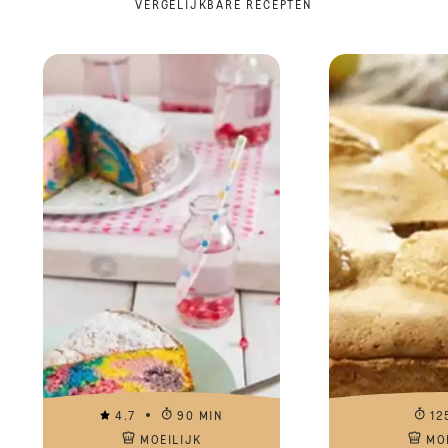
VERGELIJKBARE RECEPTEN
4.7
90 MIN
12
MOEILIJK
MO