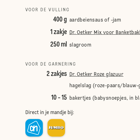
VOOR DE VULLING
400 g
aardbeiensaus of -jam
1 zakje
Dr. Oetker Mix voor Banketba
250 ml
slagroom
VOOR DE GARNERING
2 zakjes
Dr. Oetker Roze glazuur
hagelslag (roze-paars/blauw-
10 - 15
bakertjes (babysnoepjes, in b
Direct in je mandje bij: