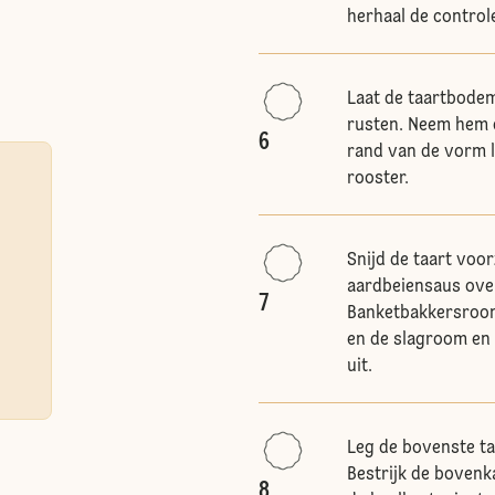
herhaal de control
Laat de taartbodem
rusten. Neem hem d
6
rand van de vorm l
rooster.
Snijd de taart voor
aardbeiensaus over
7
Banketbakkersroom
en de slagroom en s
uit.
Leg de bovenste ta
Bestrijk de bovenk
8