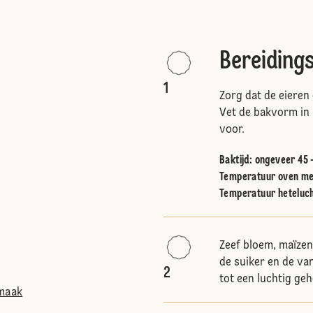
Bereiding
1
Zorg dat de eieren
Vet de bakvorm in
voor.
Baktijd: ongeveer 45 
Temperatuur oven me
Temperatuur heteluc
Zeef bloem, maïzen
de suiker en de va
2
tot een luchtig gehe
smaak