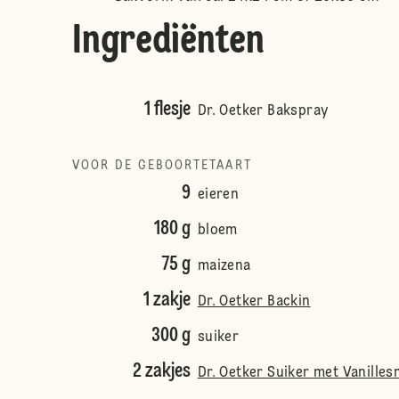
Ingrediënten
1 flesje
Dr. Oetker Bakspray
VOOR DE GEBOORTETAART
9
eieren
180 g
bloem
75 g
maizena
1 zakje
Dr. Oetker Backin
300 g
suiker
2 zakjes
Dr. Oetker Suiker met Vanille