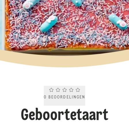
Current rating 0.0. Click to rate.
0
BEOORDELINGEN
Geboortetaart