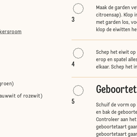
Maak de garden vet
citroensap). Klop 
3
met garden los, vo
klop de eiwitten he
kkersroom
Schep het eiwit op
erop en spatel alle
4
elkaar. Schep het i
groen)
Geboortet
lauwwit of rozewit)
5
Schuif de vorm op 
en bak de geboorte
Controleer aan het
geboortetaart gaar 
geboortetaart gaar