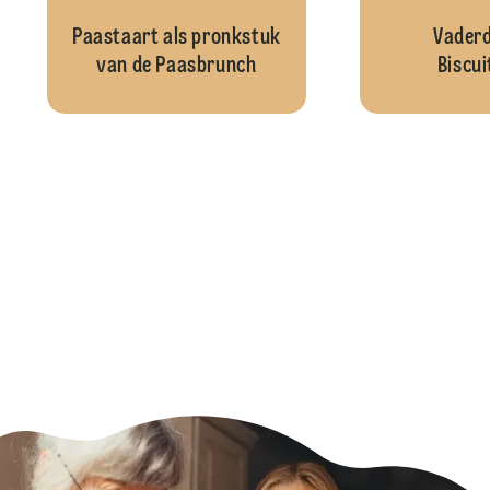
Paastaart als pronkstuk
Vader
van de Paasbrunch
Biscui