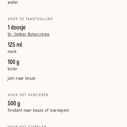
water
VOOR DE TAARTVULLING
1 doosje
Dr. Oetker Botercrème
125 ml
melk
100 g
boter
jam naar keuze
VOOR HET VERSIEREN
500 g
fondant naar keuze of marsepein