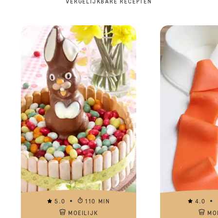
VERGELIJKBARE RECEPTEN
5.0
110 MIN
4.0
MOEILIJK
MO