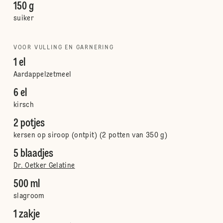
150 g
suiker
VOOR VULLING EN GARNERING
1 el
Aardappelzetmeel
6 el
kirsch
2 potjes
kersen op siroop (ontpit) (2 potten van 350 g)
5 blaadjes
Dr. Oetker Gelatine
500 ml
slagroom
1 zakje