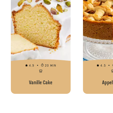
4.9
20 MIN
4.5
Vanille Cake
Appel