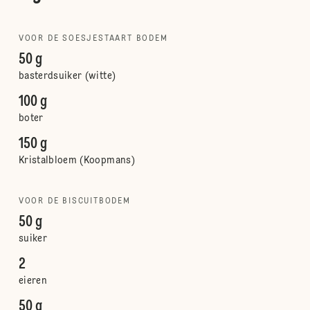
VOOR DE SOESJESTAART BODEM
50 g
basterdsuiker (witte)
100 g
boter
150 g
Kristalbloem (Koopmans)
VOOR DE BISCUITBODEM
50 g
suiker
2
eieren
50 g