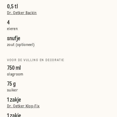
0,5 tl
Dr. Oetker Backin
4
eieren
snufje
zout (optioneel)
VOOR DE VULLING EN DECORATIE
750 ml
slagroom
75 g
suiker
1 zakje
Dr. Oetker Klop-Fix
1 zakje