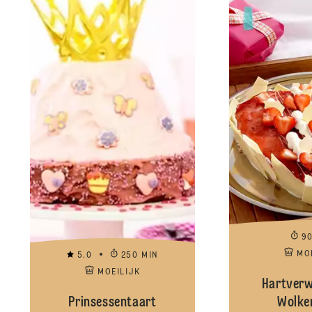
9
MO
5.0
250 MIN
MOEILIJK
Hartver
Prinsessentaart
Wolke