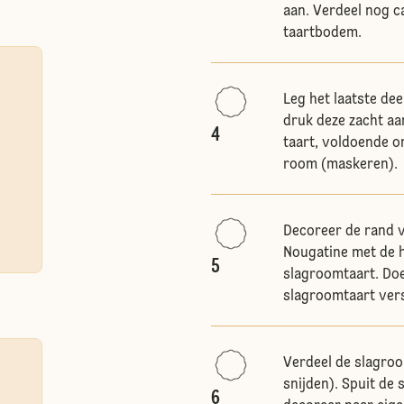
aan. Verdeel nog c
taartbodem.
Leg het laatste de
druk deze zacht aa
4
taart, voldoende o
room (maskeren).
Decoreer de rand 
Nougatine met de h
5
slagroomtaart. Doe 
slagroomtaart vers
Verdeel de slagroo
snijden). Spuit de
6