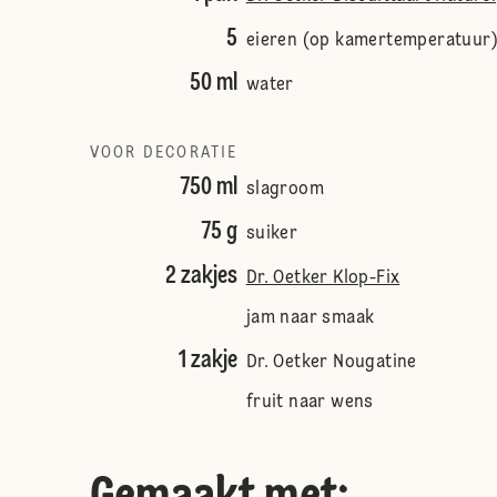
5
eieren (op kamertemperatuur
50 ml
water
VOOR DECORATIE
750 ml
slagroom
75 g
suiker
2 zakjes
Dr. Oetker Klop-Fix
jam naar smaak
1 zakje
Dr. Oetker Nougatine
fruit naar wens