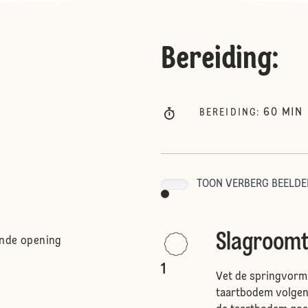
Bereiding
:
60
MIN
BEREIDING
:
TOON VERBERG BEELDE
Slagroomt
onde opening
1
Vet de springvorm 
taartbodem volgens