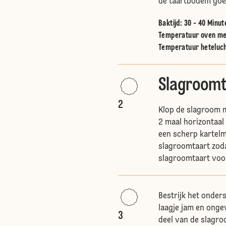
de taartbodem goe
)
Baktijd: 30 - 40 Minut
Temperatuur oven me
Temperatuur heteluc
Slagroomt
2
Klop de slagroom me
2 maal horizontaal
een scherp kartelm
slagroomtaart zoda
slagroomtaart voo
Bestrijk het onder
laagje jam en onge
3
deel van de slagro