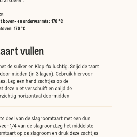
d afkoelen.
en
t boven- en onderwarmte
:
170 °C
htoven
:
170 °C
aart vullen
t de suiker en Klop-fix luchtig. Snijd de taart
 door midden (in 3 lagen). Gebruik hiervoor
es. Leg een hand zachtjes op de
t deze niet verschuift en snijd de
rzichtig horizontaal doormidden.
ste deel van de slagroomtaart met een dun
veer 1/4 van de slagroom.Leg het middelste
omtaart op de slagroom en druk deze zachtjes