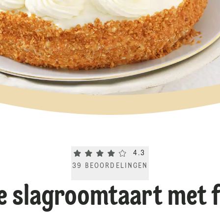
Current rating 4.3. Click to rate.
4.3
39
BEOORDELINGEN
e slagroomtaart met f