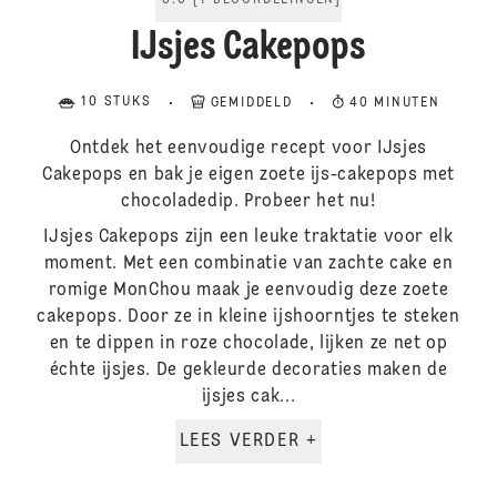
5.0
[
1
BEOORDELINGEN
]
IJsjes Cakepops
10 STUKS
GEMIDDELD
40 MINUTEN
Ontdek het eenvoudige recept voor IJsjes
Cakepops en bak je eigen zoete ijs-cakepops met
chocoladedip. Probeer het nu!
IJsjes Cakepops zijn een leuke traktatie voor elk
moment. Met een combinatie van zachte cake en
romige MonChou maak je eenvoudig deze zoete
cakepops. Door ze in kleine ijshoorntjes te steken
en te dippen in roze chocolade, lijken ze net op
échte ijsjes. De gekleurde decoraties maken de
ijsjes cak...
LEES VERDER +