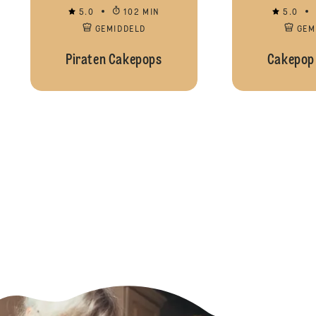
5.0
102 MIN
5.0
GEMIDDELD
GEM
Piraten Cakepops
Cakepop