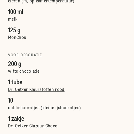
eieren (m, op kamertemperatuur)
100 ml
melk
125 g
MonChou
VOOR DECORATIE
200 g
witte chocolade
1 tube
Dr. Oetker Kleurstoffen rood
10
oubliehoorntjes (kleine ijshoorntjes)
1 zakje
Dr. Oetker Glazuur Choco