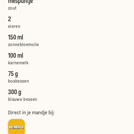
mespuntje
zout
2
eieren
150 ml
zonnebloemolie
100 ml
karnemelk
75 g
bosbessen
300 g
blauwe bessen
Direct in je mandje bij: