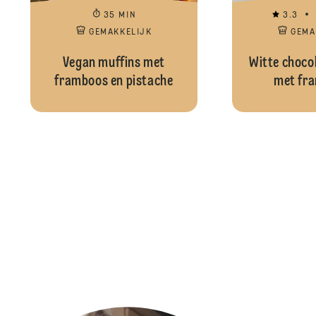
35 MIN
3.3
GEMAKKELIJK
GEMA
Vegan muffins met
Witte choco
framboos en pistache
met fr