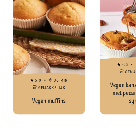
4.5
GEMA
5.0
30 MIN
Vegan ban
GEMAKKELIJK
met pecan
Vegan muffins
sy