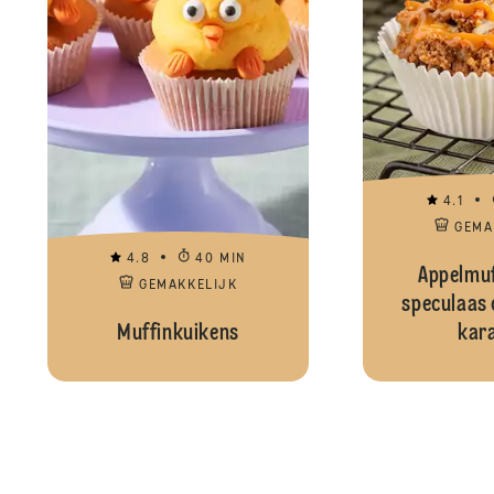
4.1
GEMA
4.8
40 MIN
Appelmuf
GEMAKKELIJK
speculaas 
Muffinkuikens
kar