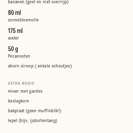
bananen (geel en niet overrijp)
80 ml
zonnebloemolie
175 ml
water
50 g
Pecannoten
ahorn siroop ( enkele scheutjes)
EXTRA NODIG
mixer met gardes
beslagkom
bakplaat (geen muffinblik!)
lepel (bijv. ijsbollentang)