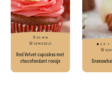
60 MIN
GEMIDDELD
5.0
GEM
Red Velvet cupcakes met
chocofondant roosje
Sneeuwbal