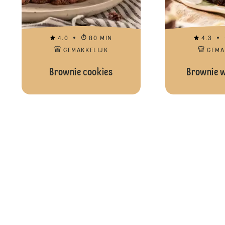
4.0
80 MIN
4.3
GEMAKKELIJK
GEMA
Brownie cookies
Brownie w