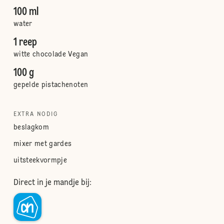
100 ml
water
1 reep
witte chocolade Vegan
100 g
gepelde pistachenoten
EXTRA NODIG
beslagkom
mixer met gardes
uitsteekvormpje
Direct in je mandje bij: