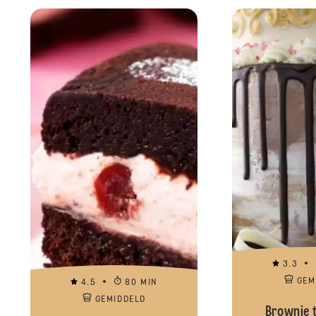
3.3
GEM
4.5
80 MIN
GEMIDDELD
Brownie 