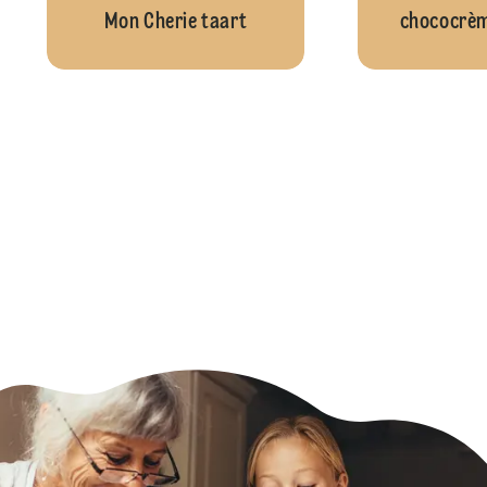
Mon Cherie taart
chococrèm