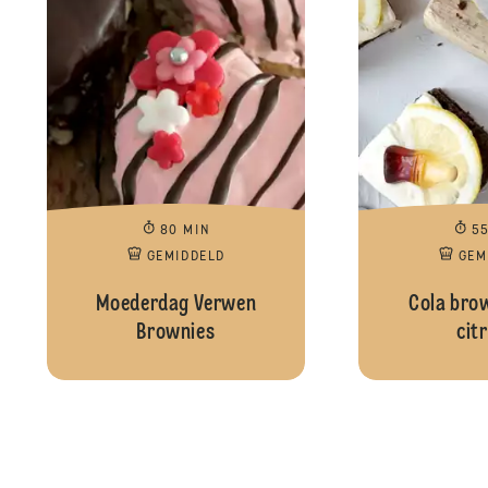
80 MIN
5
GEMIDDELD
GEM
Moederdag Verwen
Cola bro
Brownies
cit