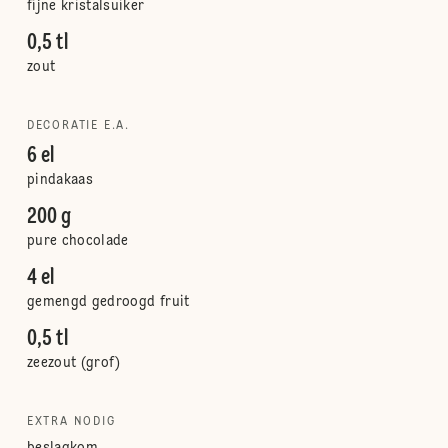
fijne kristalsuiker
0,5 tl
zout
DECORATIE E.A.
6 el
pindakaas
200 g
pure chocolade
4 el
gemengd gedroogd fruit
0,5 tl
zeezout (grof)
EXTRA NODIG