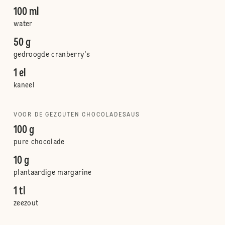
100 ml
water
50 g
gedroogde cranberry's
1 el
kaneel
VOOR DE GEZOUTEN CHOCOLADESAUS
100 g
pure chocolade
10 g
plantaardige margarine
1 tl
zeezout