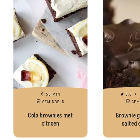
55 MIN
5.0
GEMIDDELD
GEM
Cola brownies met
Brownie g
citroen
salted 