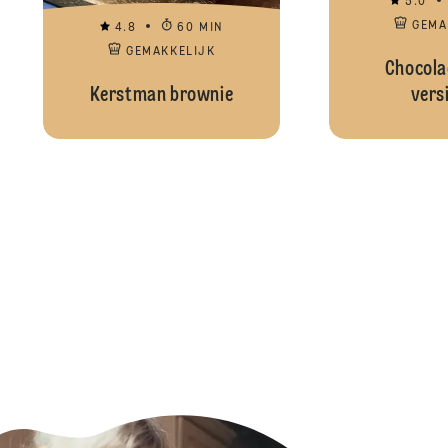
5.0
GEMA
4.8
60 MIN
GEMAKKELIJK
Chocola
Kerstman brownie
vers