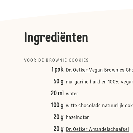
Ingrediënten
VOOR DE BROWNIE COOKIES
1 pak
Dr. Oetker Vegan Brownies Ch
50 g
margarine hard en 100% vega
20 ml
water
100 g
witte chocolade natuurlijk oo
20 g
hazelnoten
20 g
Dr. Oetker Amandelschaafsel