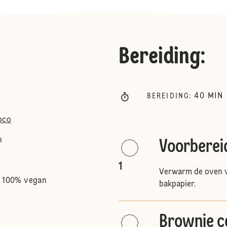
Bereiding
:
40
MIN
BEREIDING
:
oco
n
Voorberei
1
Verwarm de oven v
k 100% vegan
bakpapier.
Brownie c