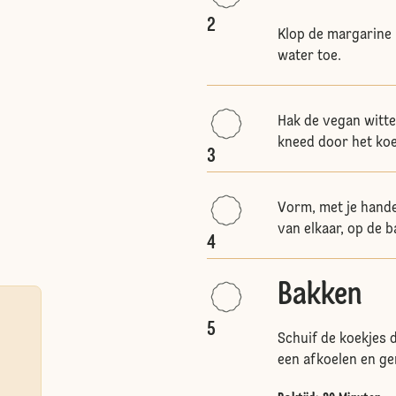
2
Klop de margarine 
water toe.
Hak de vegan witte
kneed door het ko
3
Vorm, met je hande
van elkaar, op de b
4
Bakken
5
Schuif de koekjes d
een afkoelen en ge