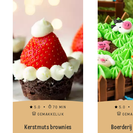
5.0
70 MIN
5.0
GEMAKKELIJK
GEMA
Kerstmuts brownies
Boerderij