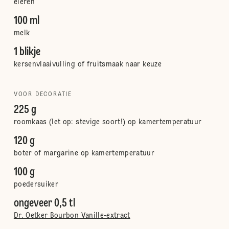
eieren
100 ml
melk
1 blikje
kersenvlaaivulling of fruitsmaak naar keuze
VOOR DECORATIE
225 g
roomkaas (let op: stevige soort!) op kamertemperatuur
120 g
boter of margarine op kamertemperatuur
100 g
poedersuiker
ongeveer 0,5 tl
Dr. Oetker Bourbon Vanille-extract