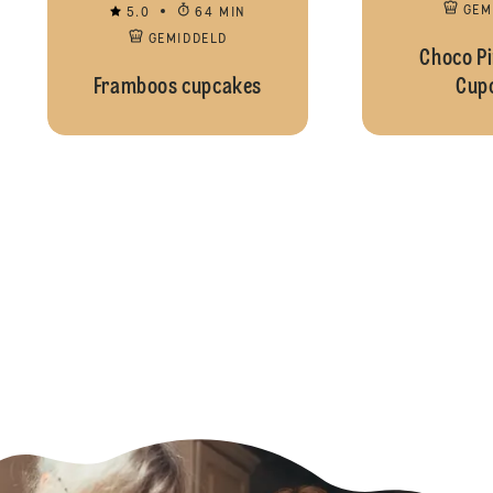
GEM
5.0
64 MIN
GEMIDDELD
Choco P
Framboos cupcakes
Cup