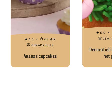
5.0
GEMA
4.0
45 MIN
GEMAKKELIJK
Decoratiebl
Ananas cupcakes
het 