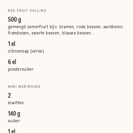
RED FRUIT VULLING
500 g
gemengd zomerfruit bijv. bramen, rode bessen, aardbeien,
frambozen, zwarte bessen, blauwe bessen.
1 el
citroensap (verse)
6 el
poedersuiker
MINI MERINGUES
2
eiwitten
140 g
suiker
1 el