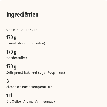
Ingrediënten
VOOR DE CUPCAKES
170 g
roomboter (ongezouten)
170 g
poedersuiker
170 g
Zelfrijzend bakmeel (bijv. Koopmans)
3
eieren op kamertemperatuur
1 tl
Dr. Oetker Aroma Vanillesmaak