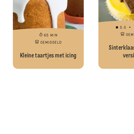
5.0
GEM
65 MIN
GEMIDDELD
Sinterklaa
Kleine taartjes met icing
vers