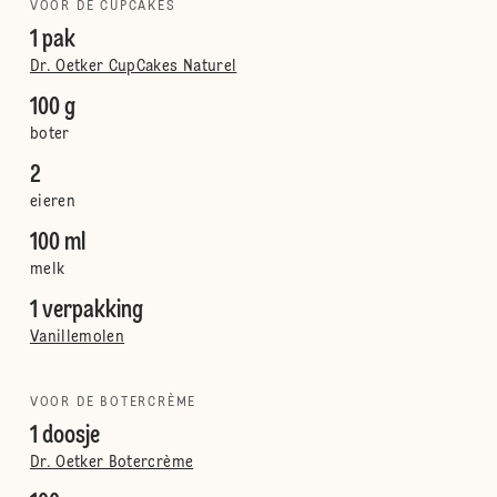
VOOR DE CUPCAKES
1 pak
Dr. Oetker CupCakes Naturel
100 g
boter
2
eieren
100 ml
melk
1 verpakking
Vanillemolen
VOOR DE BOTERCRÈME
1 doosje
Dr. Oetker Botercrème