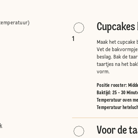
temperatuur)
Cupcakes
)
1
Maak het cupcake b
Vet de bakvormpje
beslag. Bak de taa
taartjes na het ba
vorm.
Positie rooster
:
Midd
Baktijd: 25 - 30 Minut
Temperatuur oven me
Temperatuur heteluc
k
Voor de ta