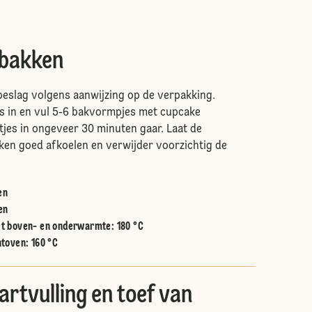
 bakken
eslag volgens aanwijzing op de verpakking.
s in en vul 5-6 bakvormpjes met cupcake
rtjes in ongeveer 30 minuten gaar. Laat de
kken goed afkoelen en verwijder voorzichtig de
en
en
t boven- en onderwarmte
:
180 °C
htoven
:
160 °C
artvulling en toef van