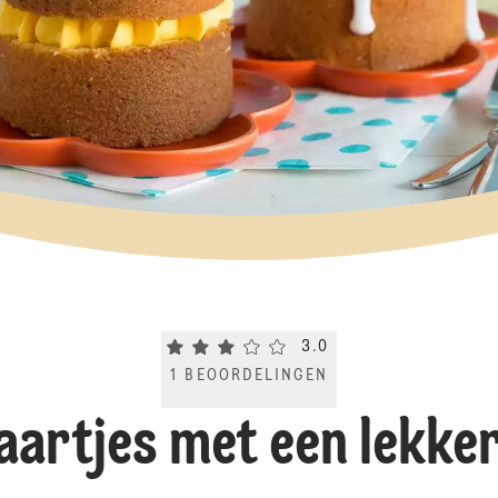
Current rating 3.0. Click to rate.
3.0
1
BEOORDELINGEN
Taartjes met een lekker