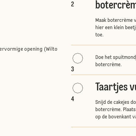
botercrè
2
Maak botercrème v
hier een klein beet
toe.
tervormige opening (Wilto
Doe het spuitmondj
botercrème.
3
Taartjes v
4
Snijd de cakejes d
botercrème. Plaats
op de bovenkant va