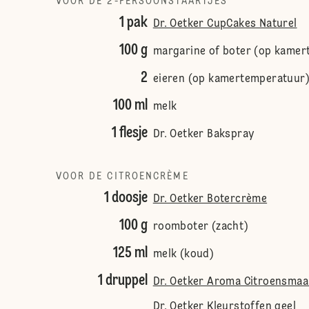
VOOR DE 2-PERSOONSTAARTJES
1 pak
Dr. Oetker CupCakes Naturel
100 g
margarine of boter (op kamer
2
eieren (op kamertemperatuur
100 ml
melk
1 flesje
Dr. Oetker Bakspray
VOOR DE CITROENCRÈME
1 doosje
Dr. Oetker Botercrème
100 g
roomboter (zacht)
125 ml
melk (koud)
1 druppel
Dr. Oetker Aroma Citroensmaa
Dr. Oetker Kleurstoffen geel