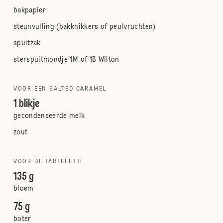
bakpapier
steunvulling (bakknikkers of peulvruchten)
spuitzak
sterspuitmondje 1M of 1B Wilton
VOOR EEN SALTED CARAMEL
1 blikje
gecondenseerde melk
zout
VOOR DE TARTELETTE
135 g
bloem
75 g
boter