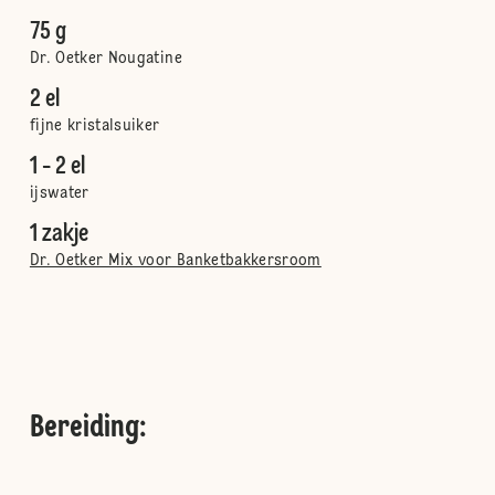
75 g
Dr. Oetker Nougatine
2 el
fijne kristalsuiker
1 - 2 el
ijswater
1 zakje
Dr. Oetker Mix voor Banketbakkersroom
Bereiding
: