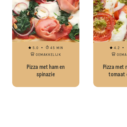
5.0
45 MIN
4.2
GEMAKKELIJK
GEMA
Pizza met ham en
Pizza met 
spinazie
tomaat 