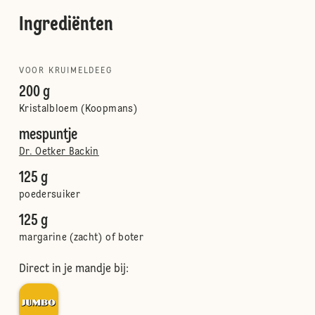
Ingrediënten
VOOR KRUIMELDEEG
200 g
Kristalbloem (Koopmans)
mespuntje
Dr. Oetker Backin
125 g
poedersuiker
125 g
margarine (zacht) of boter
Direct in je mandje bij: