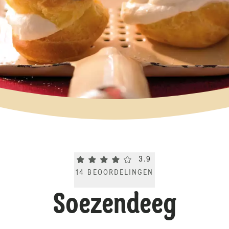
Current rating 3.9. Click to rate.
3.9
14
BEOORDELINGEN
Soezendeeg