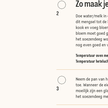
Zo maak j
2
Doe water/melk in 
dit mengsel tot de
kook en voeg bloem
bloem moet goed g
het soezendeeg w
nog even goed en 
Temperatuur oven me
Temperatuur heteluc
Neem de pan van h
toe. Wanneer de ei
3
moeilijk zijn een g
het soezendeeg met