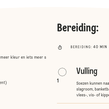
Bereiding
:
40
MIN
BEREIDING
:
 meer kleur en iets meer s
Vulling
1
ent)
Soezen kunnen naa
slagroom, banketb
vlees-, vis- of kip