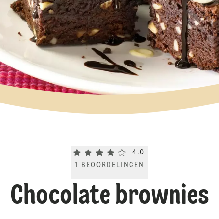
Current rating 4.0. Click to rate.
4.0
1
BEOORDELINGEN
Chocolate brownies