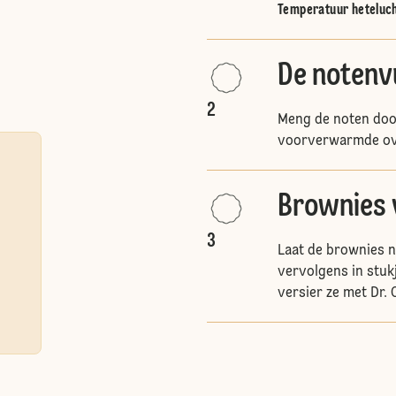
Temperatuur heteluc
De notenvu
2
Meng de noten door
voorverwarmde ov
Brownies 
3
Laat de brownies n
vervolgens in stuk
versier ze met Dr.