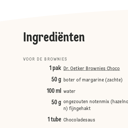
Ingrediënten
VOOR DE BROWNIES
1 pak
Dr. Oetker Brownies Choco
50 g
boter of margarine (zachte)
100 ml
water
50 g
ongezouten notenmix (hazelno
n) fijngehakt
1 tube
Chocoladesaus