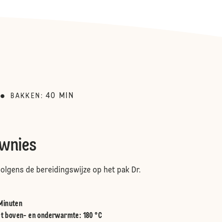
40
MIN
BAKKEN
:
wnies
volgens de bereidingswijze op het pak Dr.
 Minuten
t boven- en onderwarmte
:
180 °C