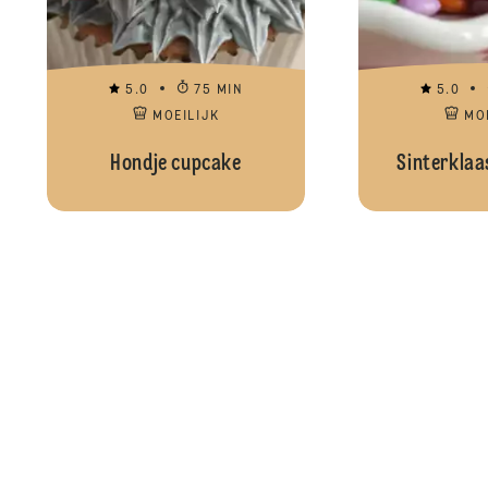
5.0
75 MIN
5.0
MOEILIJK
MO
Hondje cupcake
Sinterklaa