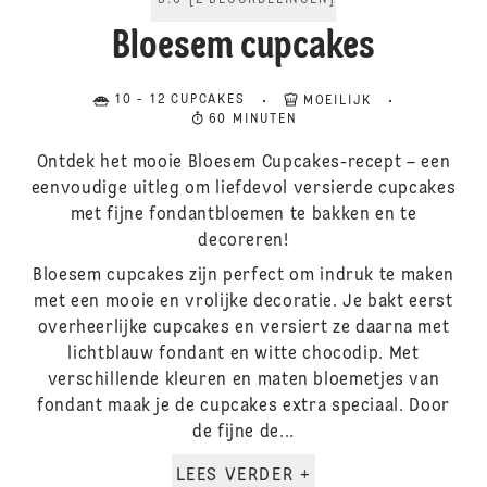
5.0
[
2
BEOORDELINGEN
]
Bloesem cupcakes
10 - 12 CUPCAKES
MOEILIJK
60 MINUTEN
Ontdek het mooie Bloesem Cupcakes-recept – een
eenvoudige uitleg om liefdevol versierde cupcakes
met fijne fondantbloemen te bakken en te
decoreren!
Bloesem cupcakes zijn perfect om indruk te maken
met een mooie en vrolijke decoratie. Je bakt eerst
overheerlijke cupcakes en versiert ze daarna met
lichtblauw fondant en witte chocodip. Met
verschillende kleuren en maten bloemetjes van
fondant maak je de cupcakes extra speciaal. Door
de fijne de...
LEES VERDER +