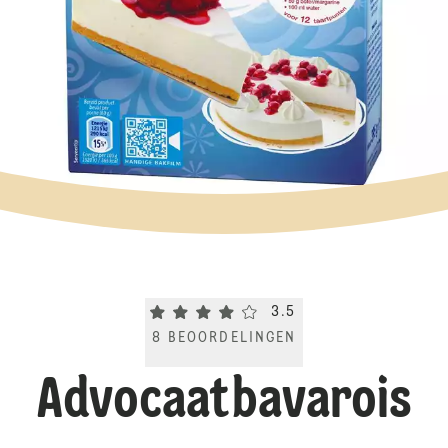
Current rating 3.5. Click to rate.
3.5
8
BEOORDELINGEN
Advocaatbavarois