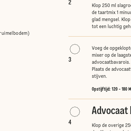
2
Klop 250 ml slagro
de taartmix 1 minu
glad mengsel. Klop
tot een luchtig geh
kruimelbodem)
Voeg de opgeklopt
mixer op de laagste
3
advocaatbavarois.
Plaats de advocaat
stijven.
Opstijftijd: 120 - 180 
Advocaat 
4
Klop de overige 250