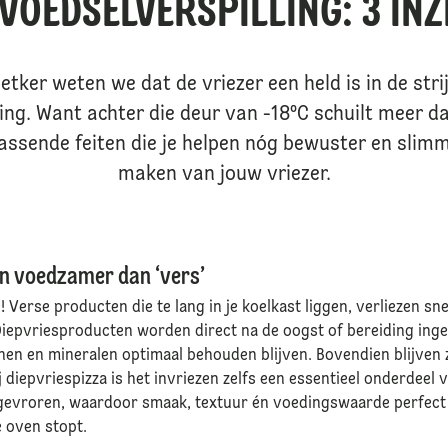
VOEDSELVERSPILLING: 3 IN
 Oetker weten we dat de vriezer een held is in de stri
ing. Want achter die deur van -18ºC schuilt meer da
rassende feiten die je helpen nóg bewuster en slim
maken van jouw vriezer.
jn voedzamer dan ‘vers’
e! Verse producten die te lang in je koelkast liggen, verliezen sn
 Diepvriesproducten worden direct na de oogst of bereiding in
en en mineralen optimaal behouden blijven. Bovendien blijven z
 diepvriespizza is het invriezen zelfs een essentieel onderdeel 
ngevroren, waardoor smaak, textuur én voedingswaarde perfect 
e oven stopt.