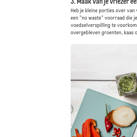
3. Maak van je vriezer e
Heb je kleine porties over van 
een "no waste" voorraad die j
voedselverspilling te voorkome
overgebleven groenten, kaas of