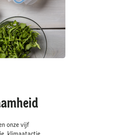
aamheid
n onze vijf
e, klimaatactie