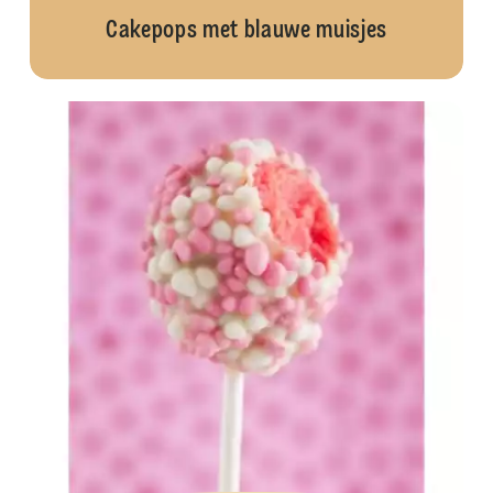
Cakepops met blauwe muisjes