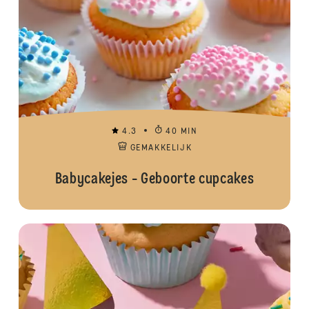
4.3
40 MIN
GEMAKKELIJK
Babycakejes - Geboorte cupcakes