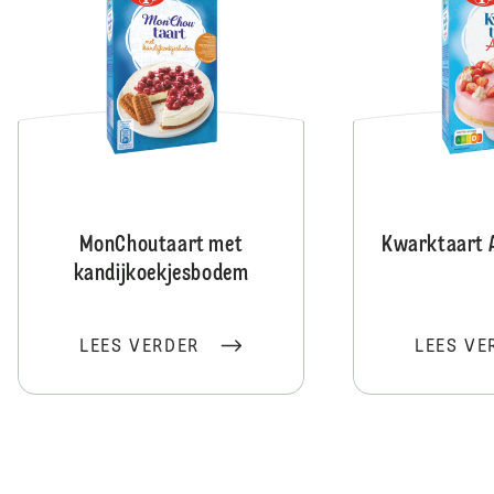
MonChoutaart met
Kwarktaart 
kandijkoekjesbodem
LEES VERDER
LEES VE