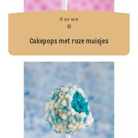
80 MIN
Cakepops met roze muisjes