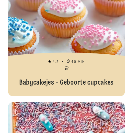
4.3
40 MIN
Babycakejes - Geboorte cupcakes