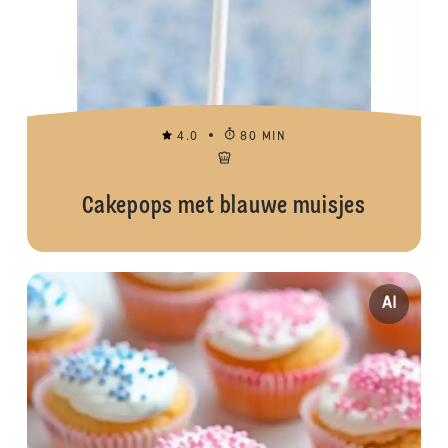
4.0
80 MIN
Cakepops met blauwe muisjes
AI