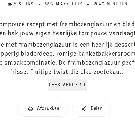
5 STUKS
GEMAKKELIJK
40 MINUTEN
tompouce recept met frambozenglazuur en blad
en bak jouw eigen heerlijke tompouce vandaag
 met frambozenglazuur is een heerlijk dessert
apperig bladerdeeg, romige banketbakkersroom
cte smaakcombinatie. De frambozenglazuur geeft
frisse, fruitige twist die elke zoetekau...
LEES VERDER +
Afdrukken
Delen