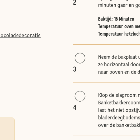
2
minuten gaar en g
Baktijd: 15 Minuten
Temperatuur oven me
Temperatuur heteluc
chocoladedecoratie
Neem de bakplaat ui
ze horizontaal doo
3
naar boven en de d
Klop de slagroom m
Banketbakkersoom 
4
laat het niet opst
bladerdeegbodems e
over de banketbak