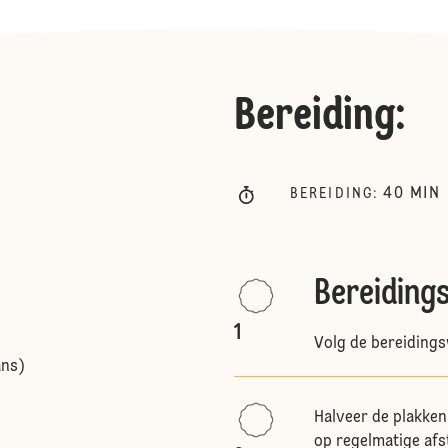
Bereiding
:
40
MIN
BEREIDING
:
Bereiding
1
Volg de bereidings
ans)
Halveer de plakken,
op regelmatige afst