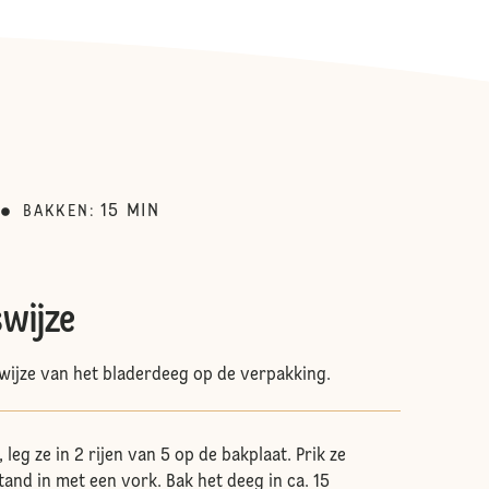
15
MIN
BAKKEN
:
swijze
wijze van het bladerdeeg op de verpakking.
 leg ze in 2 rijen van 5 op de bakplaat. Prik ze
and in met een vork. Bak het deeg in ca. 15