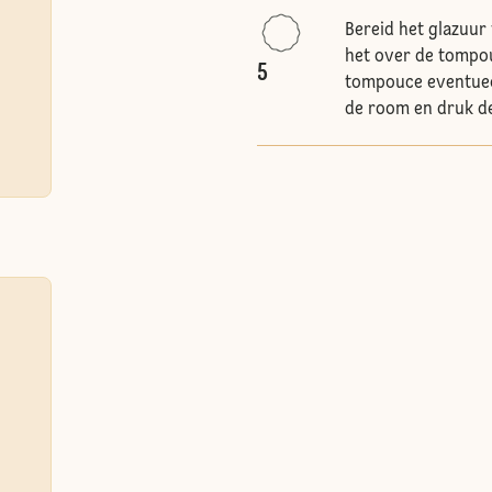
Bereid het glazuur
het over de tompou
5
tompouce eventueel
de room en druk d