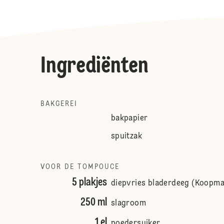
Ingrediënten
BAKGEREI
bakpapier
spuitzak
VOOR DE TOMPOUCE
5 plakjes
diepvries bladerdeeg (Koopm
250 ml
slagroom
1 el
poedersuiker