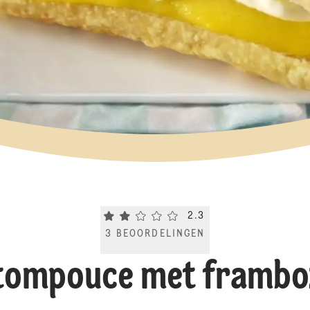
Current rating 2.3. Click to rate.
2.3
3
BEOORDELINGEN
 tompouce met frambo